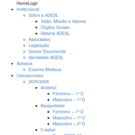
HomeLogo
Institucional
Sobre a ADESL
Visão, Missão e Valores
Órgãos Sociais
História ADESL
Associados
Legislação
Gestor Documental
Identidade ADESL
Acessos
Exames Médicos
Campeonatos
2025/2026
Andebol
Feminino – 1ª D
Masculino – 1ª D
Basquetebol
Feminino – 1ª D
Masculino – 1ª D
Masculino – 2ª D
Futebol