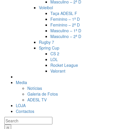
Masculino – 2ª D
Voleibol
Taça ADESL F
Feminino – 1ª D
Feminino – 2ª D
Masculino – 1ª D
Masculino – 2ª D
Rugby 7
Spring Cup
CS 2
LOL
Rocket League
Valorant
Media
Notícias
Galeria de Fotos
ADESL TV
LOJA
Contactos