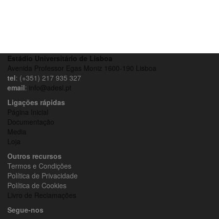
Estádio Universitário de Lisboa
Avenida Professor Egas Moniz 1600-190 Lisboa
tel
: (+351) 217 935 327
email
:
info@adesl.pt
Ligações rápidas
Página Inicial
Documentação
Media
Loja
Outros recursos
Termos e Condições
Política de Privacidade
Política de Cookies
Livro de Reclamações
Segue-nos