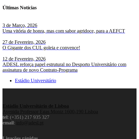
Últimas Notícias
3 de Março, 2026
Uma vitória de honra, mas com sabor agridoce, para a AEFCT
27 de Fevereiro, 2026
O Gigante dos CUL goleia e convence!
12 de Fevereiro, 2026
ADESL reforça papel estrutural no Desporto Universitário com
assinatura de novo Contrato-Programa
Estádio Universitário
Estádio Universitário de Lisboa
Avenida Professor Egas Moniz 1600-190 Lisboa
tel
: (+351) 217 935 327
email
:
info@adesl.pt
Ligações rápidas