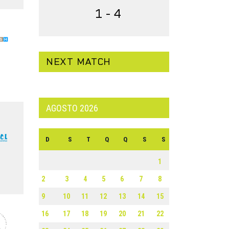
1 - 4
NEXT MATCH
AGOSTO 2026
D
S
T
Q
Q
S
S
1
2
3
4
5
6
7
8
9
10
11
12
13
14
15
16
17
18
19
20
21
22