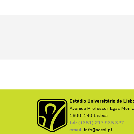
Estádio Universitário de Lisb
Avenida Professor Egas Moni
1600-190 Lisboa
tel
: (+351) 217 935 327
email
:
info@adesl.pt